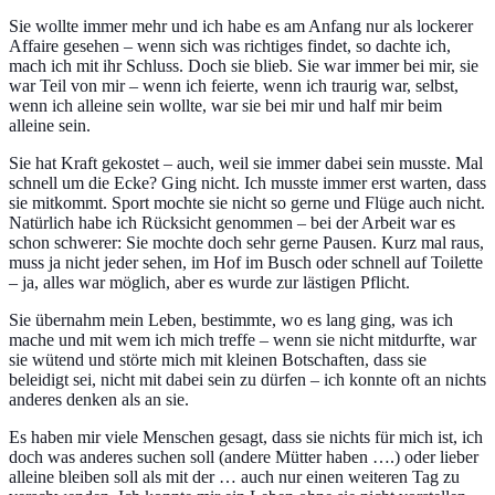
Sie wollte immer mehr und ich habe es am Anfang nur als lockerer
Affaire gesehen – wenn sich was richtiges findet, so dachte ich,
mach ich mit ihr Schluss. Doch sie blieb. Sie war immer bei mir, sie
war Teil von mir – wenn ich feierte, wenn ich traurig war, selbst,
wenn ich alleine sein wollte, war sie bei mir und half mir beim
alleine sein.
Sie hat Kraft gekostet – auch, weil sie immer dabei sein musste. Mal
schnell um die Ecke? Ging nicht. Ich musste immer erst warten, dass
sie mitkommt. Sport mochte sie nicht so gerne und Flüge auch nicht.
Natürlich habe ich Rücksicht genommen – bei der Arbeit war es
schon schwerer: Sie mochte doch sehr gerne Pausen. Kurz mal raus,
muss ja nicht jeder sehen, im Hof im Busch oder schnell auf Toilette
– ja, alles war möglich, aber es wurde zur lästigen Pflicht.
Sie übernahm mein Leben, bestimmte, wo es lang ging, was ich
mache und mit wem ich mich treffe – wenn sie nicht mitdurfte, war
sie wütend und störte mich mit kleinen Botschaften, dass sie
beleidigt sei, nicht mit dabei sein zu dürfen – ich konnte oft an nichts
anderes denken als an sie.
Es haben mir viele Menschen gesagt, dass sie nichts für mich ist, ich
doch was anderes suchen soll (andere Mütter haben ….) oder lieber
alleine bleiben soll als mit der … auch nur einen weiteren Tag zu