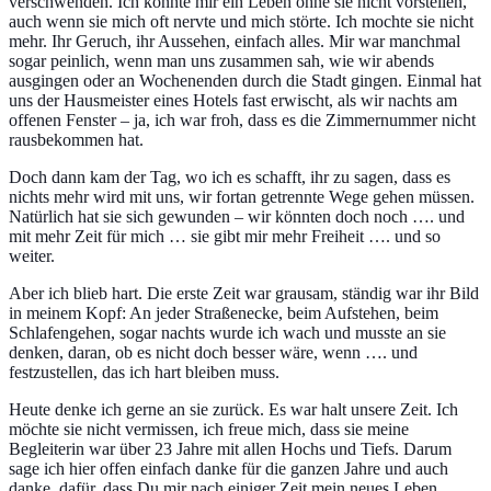
verschwenden. Ich konnte mir ein Leben ohne sie nicht vorstellen,
auch wenn sie mich oft nervte und mich störte. Ich mochte sie nicht
mehr. Ihr Geruch, ihr Aussehen, einfach alles. Mir war manchmal
sogar peinlich, wenn man uns zusammen sah, wie wir abends
ausgingen oder an Wochenenden durch die Stadt gingen. Einmal hat
uns der Hausmeister eines Hotels fast erwischt, als wir nachts am
offenen Fenster – ja, ich war froh, dass es die Zimmernummer nicht
rausbekommen hat.
Doch dann kam der Tag, wo ich es schafft, ihr zu sagen, dass es
nichts mehr wird mit uns, wir fortan getrennte Wege gehen müssen.
Natürlich hat sie sich gewunden – wir könnten doch noch …. und
mit mehr Zeit für mich … sie gibt mir mehr Freiheit …. und so
weiter.
Aber ich blieb hart. Die erste Zeit war grausam, ständig war ihr Bild
in meinem Kopf: An jeder Straßenecke, beim Aufstehen, beim
Schlafengehen, sogar nachts wurde ich wach und musste an sie
denken, daran, ob es nicht doch besser wäre, wenn …. und
festzustellen, das ich hart bleiben muss.
Heute denke ich gerne an sie zurück. Es war halt unsere Zeit. Ich
möchte sie nicht vermissen, ich freue mich, dass sie meine
Begleiterin war über 23 Jahre mit allen Hochs und Tiefs. Darum
sage ich hier offen einfach danke für die ganzen Jahre und auch
danke, dafür, dass Du mir nach einiger Zeit mein neues Leben